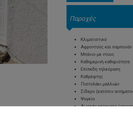
Παροχές
Κλιματιστικό
Αφροντούς και σαμπουάν 
Μπάνιο με ντους
Καθημερινή καθαριότητα
Επίπεδη τηλεόραση
Καθρέφτης
Πιστολάκι μαλλιών
Σίδερο (κατόπιν αιτήματο
Ψυγείο
Δωρεάν ασύρματο ίντερνε
Βραστήρας