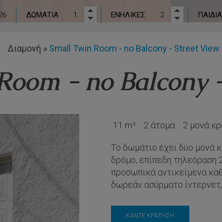
ΔΩΜΆΤΙΑ
ΕΝΉΛΙΚΕΣ
ΠΑΙΔΙΆ
Διαμονή
»
Small Twin Room - no Balcony - Street View
Room - no Balcony -
11 m²
2 άτομα
2 μονά κ
To δωμάτιο έχει δύο μονά 
δρόμο, επίπεδη τηλεόραση 2
προσωπικά αντικείμενα κα
δωρεάν ασύρματο ίντερνετ, 
ΚΆΝΤΕ ΚΡΆΤΗΣΗ