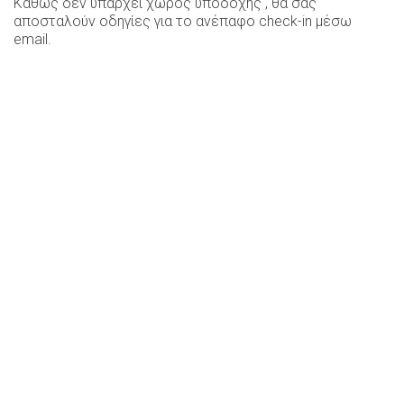
Καθώς δεν υπάρχει χώρος υποδοχής , θα σας
αποσταλούν οδηγίες για το ανέπαφο check-in μέσω
email.
Δίκλινο Δωμάτιο με θέα στον κήπο