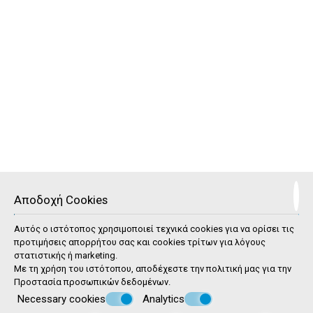
15 m²
2 άτομα
1 διπλό κρεβάτι
ΠΕΡΙΣΣΌΤΕΡΑ
ΚΆΝΤΕ ΚΡΆΤΗΣΗ
Αποδοχή Cookies
Αυτός ο ιστότοπος χρησιμοποιεί τεχνικά cookies για να ορίσει τις
προτιμήσεις απορρήτου σας και cookies τρίτων για λόγους
στατιστικής ή marketing.
Με τη χρήση του ιστότοπου, αποδέχεστε την πολιτική μας για την
Προστασία προσωπικών δεδομένων
.
Superior Δίκλινο Δωμάτιο με θέα θάλασσα
Necessary cookies
Analytics